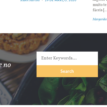
Rúben Martins
29 DE MARÇO, 2020
muito t
fáceis [
Margarida
e no