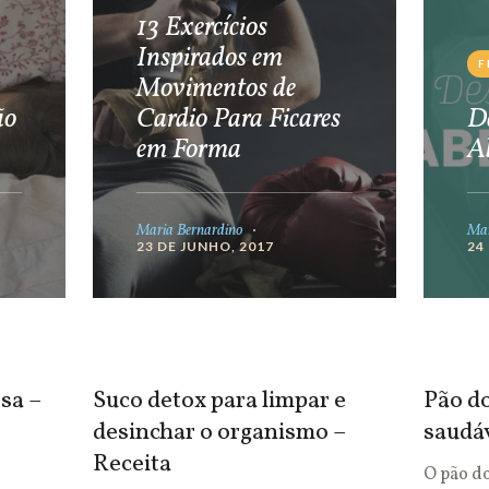
13 Exercícios
Inspirados em
F
Movimentos de
ão
Cardio Para Ficares
De
em Forma
A
Maria Bernardino
Mar
23 DE JUNHO, 2017
24
sa –
Suco detox para limpar e
Pão do
desinchar o organismo –
saudá
Receita
O pão d