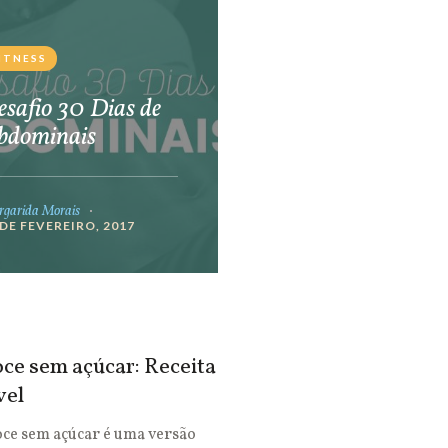
ITNESS
safio 30 Dias de
bdominais
garida Morais
 DE FEVEREIRO, 2017
ce sem açúcar: Receita
vel
oce sem açúcar é uma versão