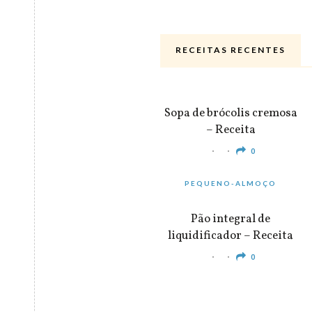
RECEITAS RECENTES
ALMOÇO & JANTAR
Sopa de brócolis cremosa
– Receita
0
PEQUENO-ALMOÇO
Pão integral de
liquidificador – Receita
0