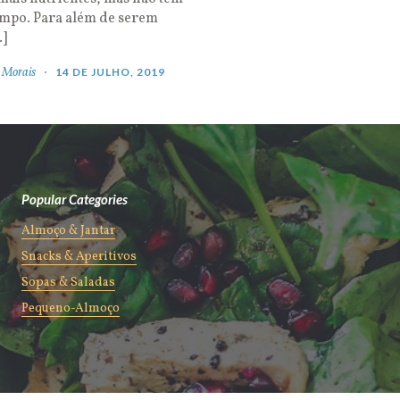
empo. Para além de serem
…]
 Morais
14 DE JULHO, 2019
Popular Categories
Almoço & Jantar
Snacks & Aperitivos
Sopas & Saladas
Pequeno-Almoço