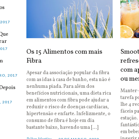
os
 2017
 Que
rar
2017
Os 15 Alimentos com mais
Smooth
Fibra
refres
em
com ap
Apesar da associação popular da fibra
RO, 2017
ou me
com as idas à casa de banho, esta não é
nenhuma piada. Para além dos
Depois
Manter-
benefícios nutricionais, uma dieta rica
tarefa p
em alimentos com fibra pode ajudar a
, 2017
lhe 4 re
reduzir o risco de doenças cardíacas,
fáceis p
hipertensão e enfarte. Infelizmente, o
estação.
consumo de fibra é hoje em dia
fantásti
bastante baixo, havendo uma […]
em bebe
ingerir 