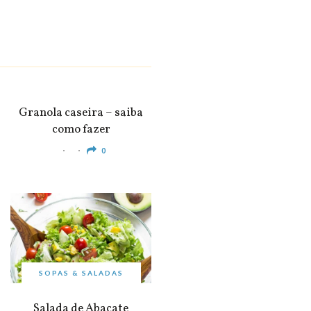
SNACKS &
APERITIVOS
Granola caseira – saiba
como fazer
0
SOPAS & SALADAS
Salada de Abacate