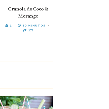
Granola de Coco &
Morango
1
30 MINUTOS
272