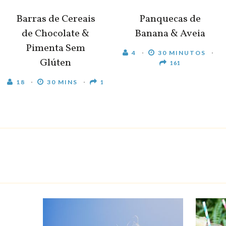
Barras de Cereais
Panquecas de
de Chocolate &
Banana & Aveia
Pimenta Sem
4
30 MINUTOS
Glúten
161
18
30 MINS
1