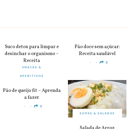
BEBIDAS
PEQUENO-ALMOÇO
Suco detox para limpar e
Pão doce sem açúcar:
desinchar o organismo –
Receita saudável
Receita
0
SNACKS &
0
APERITIVOS
Pão de queijo fit – Aprenda
a fazer
0
SOPAS & SALADAS
Salada de Arroz