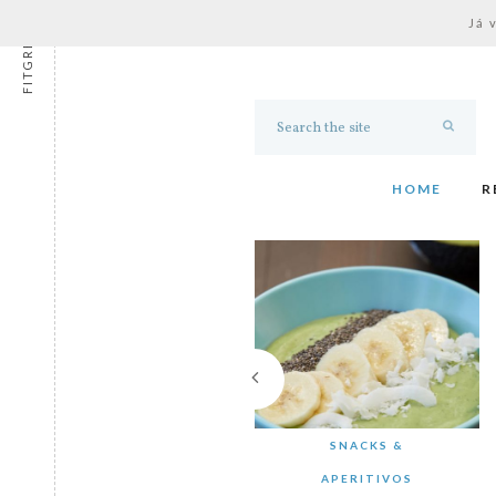
Já 
FITGRESS
HOME
R
SNACKS &
APERITIVOS