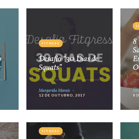
L
8 
FITNESS
S
o
Desafio “30 Dias de
E
e
Squats”
O
Margarida Morais
Mar
12 DE OUTUBRO, 2017
8 
FITNESS