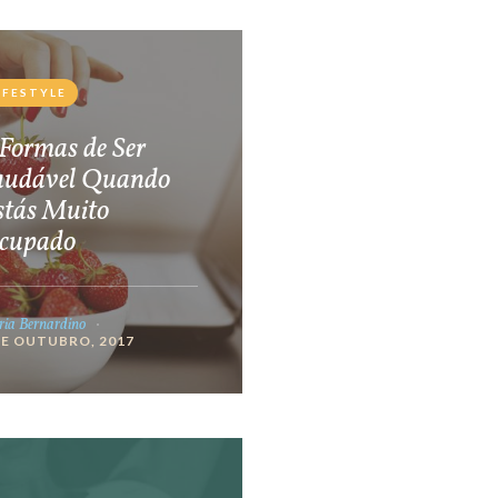
IFESTYLE
Formas de Ser
audável Quando
stás Muito
cupado
ia Bernardino
DE OUTUBRO, 2017