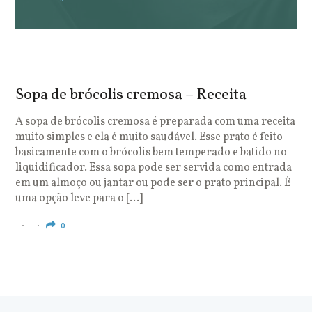
Sopa de brócolis cremosa – Receita
S
o
A sopa de brócolis cremosa é preparada com uma receita
muito simples e ela é muito saudável. Esse prato é feito
O
basicamente com o brócolis bem temperado e batido no
u
liquidificador. Essa sopa pode ser servida como entrada
c
em um almoço ou jantar ou pode ser o prato principal. É
q
uma opção leve para o […]
e
c
0