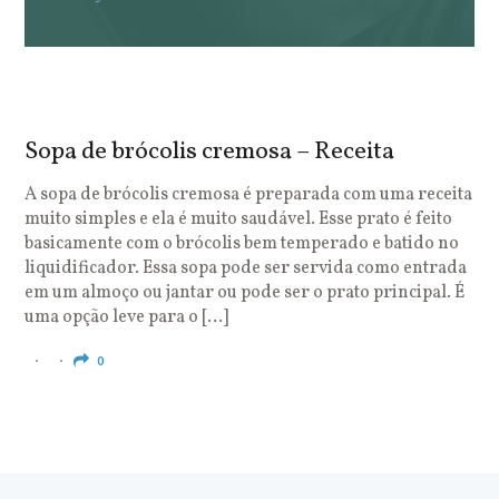
Sopa de brócolis cremosa – Receita
S
o
A sopa de brócolis cremosa é preparada com uma receita
muito simples e ela é muito saudável. Esse prato é feito
O
basicamente com o brócolis bem temperado e batido no
u
liquidificador. Essa sopa pode ser servida como entrada
c
em um almoço ou jantar ou pode ser o prato principal. É
q
uma opção leve para o […]
e
c
0