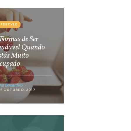
IFESTYLE
Formas de Ser
audável Quando
stás Muito
cupado
ia Bernardino
DE OUTUBRO, 2017