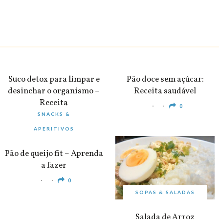
BEBIDAS
PEQUENO-ALMOÇO
Suco detox para limpar e
Pão doce sem açúcar:
desinchar o organismo –
Receita saudável
Receita
0
SNACKS &
0
APERITIVOS
Pão de queijo fit – Aprenda
a fazer
0
SOPAS & SALADAS
Salada de Arroz