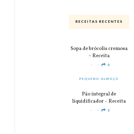
RECEITAS RECENTES
ALMOÇO & JANTAR
Sopa de brócolis cremosa
– Receita
0
PEQUENO-ALMOÇO
Pão integral de
liquidificador – Receita
0