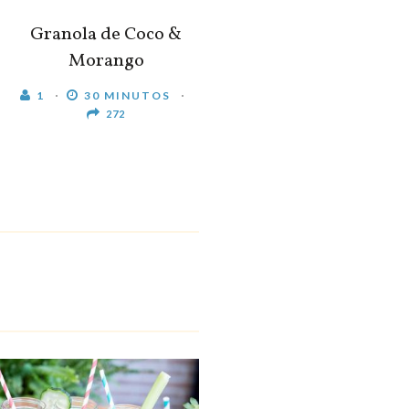
Granola de Coco &
Morango
1
30 MINUTOS
272