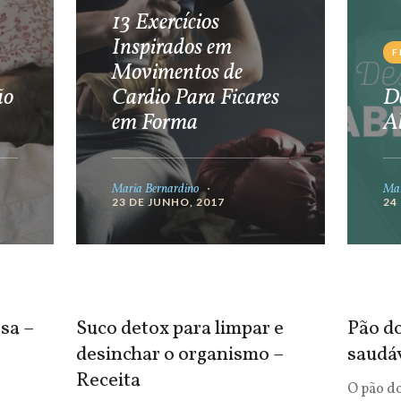
13 Exercícios
Inspirados em
F
Movimentos de
ão
Cardio Para Ficares
De
em Forma
A
Maria Bernardino
Mar
23 DE JUNHO, 2017
24
sa –
Suco detox para limpar e
Pão do
desinchar o organismo –
saudá
Receita
O pão d