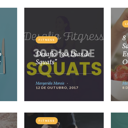
L
8 
FITNESS
S
o
Desafio “30 Dias de
E
e
Squats”
O
Margarida Morais
Mar
12 DE OUTUBRO, 2017
8 
FITNESS