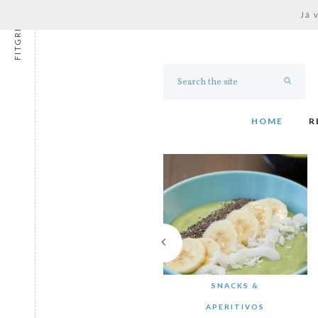
Já 
FITGRESS
HOME
R
SNACKS &
APERITIVOS