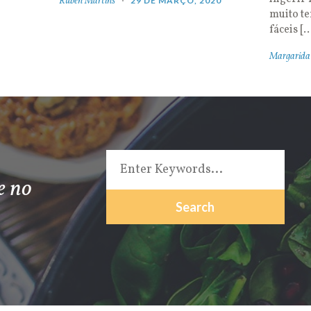
Rúben Martins
29 DE MARÇO, 2020
muito t
fáceis [
Margarida
e no