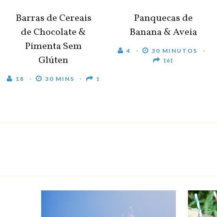
Barras de Cereais
Panquecas de
de Chocolate &
Banana & Aveia
Pimenta Sem
4
30 MINUTOS
Glúten
161
18
30 MINS
1