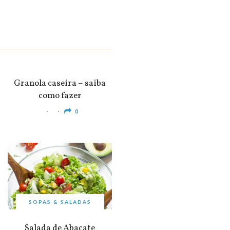
SNACKS &
APERITIVOS
Granola caseira – saiba
como fazer
0
SOPAS & SALADAS
Salada de Abacate