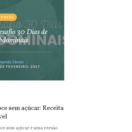
ITNESS
safio 30 Dias de
bdominais
garida Morais
 DE FEVEREIRO, 2017
ce sem açúcar: Receita
vel
oce sem açúcar é uma versão