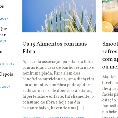
os
 2017
 Que
rar
2017
Os 15 Alimentos com mais
Smooth
Fibra
refres
em
com ap
Apesar da associação popular da fibra
RO, 2017
ou me
com as idas à casa de banho, esta não é
nenhuma piada. Para além dos
Depois
Manter-
benefícios nutricionais, uma dieta rica
tarefa p
em alimentos com fibra pode ajudar a
, 2017
lhe 4 re
reduzir o risco de doenças cardíacas,
fáceis p
hipertensão e enfarte. Infelizmente, o
estação.
consumo de fibra é hoje em dia
fantásti
bastante baixo, havendo uma […]
em bebe
ingerir 