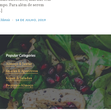
empo. Para além de serem
…]
 Morais
14 DE JULHO, 2019
Popular Categories
Almoço & Jantar
Snacks & Aperitivos
Sopas & Saladas
Pequeno-Almoço