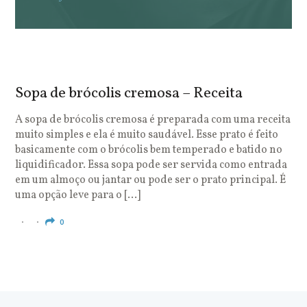
Sopa de brócolis cremosa – Receita
S
o
A sopa de brócolis cremosa é preparada com uma receita
muito simples e ela é muito saudável. Esse prato é feito
O
basicamente com o brócolis bem temperado e batido no
u
liquidificador. Essa sopa pode ser servida como entrada
c
em um almoço ou jantar ou pode ser o prato principal. É
q
uma opção leve para o […]
e
c
0