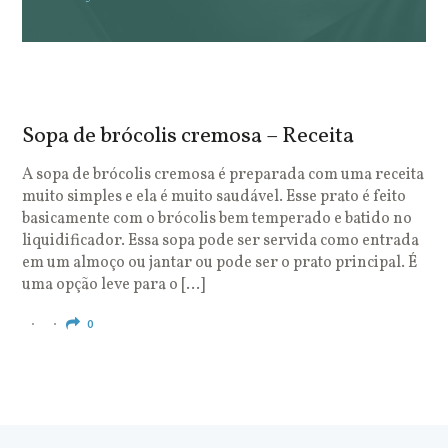
Sopa de brócolis cremosa – Receita
S
o
A sopa de brócolis cremosa é preparada com uma receita
muito simples e ela é muito saudável. Esse prato é feito
O
basicamente com o brócolis bem temperado e batido no
u
liquidificador. Essa sopa pode ser servida como entrada
c
em um almoço ou jantar ou pode ser o prato principal. É
q
uma opção leve para o […]
e
c
0