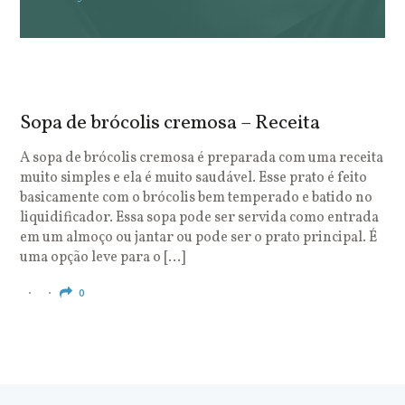
Sopa de brócolis cremosa – Receita
S
o
A sopa de brócolis cremosa é preparada com uma receita
muito simples e ela é muito saudável. Esse prato é feito
O
basicamente com o brócolis bem temperado e batido no
u
liquidificador. Essa sopa pode ser servida como entrada
c
em um almoço ou jantar ou pode ser o prato principal. É
q
uma opção leve para o […]
e
c
0