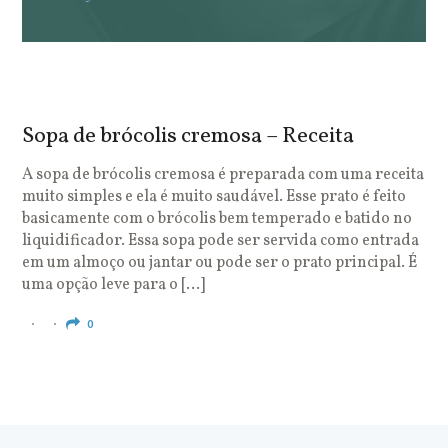
Sopa de brócolis cremosa – Receita
S
o
A sopa de brócolis cremosa é preparada com uma receita
muito simples e ela é muito saudável. Esse prato é feito
O
basicamente com o brócolis bem temperado e batido no
u
liquidificador. Essa sopa pode ser servida como entrada
c
em um almoço ou jantar ou pode ser o prato principal. É
q
uma opção leve para o […]
e
c
0