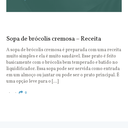
Sopa de brócolis cremosa – Receita
S
o
A sopa de brócolis cremosa é preparada com uma receita
muito simples e ela é muito saudável. Esse prato é feito
O
basicamente com o brócolis bem temperado e batido no
u
liquidificador. Essa sopa pode ser servida como entrada
c
em um almoço ou jantar ou pode ser o prato principal. É
q
uma opção leve para o […]
e
c
0