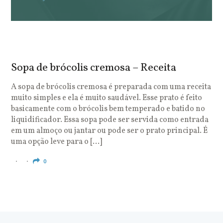
Sopa de brócolis cremosa – Receita
S
o
A sopa de brócolis cremosa é preparada com uma receita
muito simples e ela é muito saudável. Esse prato é feito
O
basicamente com o brócolis bem temperado e batido no
u
liquidificador. Essa sopa pode ser servida como entrada
c
em um almoço ou jantar ou pode ser o prato principal. É
q
uma opção leve para o […]
e
c
0