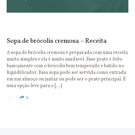
Sopa de brócolis cremosa – Receita
S
o
A sopa de brócolis cremosa é preparada com uma receita
muito simples e ela é muito saudável. Esse prato é feito
O
basicamente com o brócolis bem temperado e batido no
u
liquidificador. Essa sopa pode ser servida como entrada
c
em um almoço ou jantar ou pode ser o prato principal. É
q
uma opção leve para o […]
e
c
0