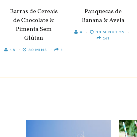
Barras de Cereais
Panquecas de
de Chocolate &
Banana & Aveia
Pimenta Sem
4
30 MINUTOS
Glúten
161
18
30 MINS
1