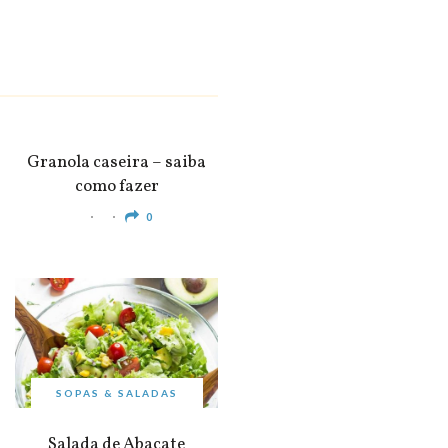
SNACKS &
APERITIVOS
Granola caseira – saiba
como fazer
0
SOPAS & SALADAS
Salada de Abacate