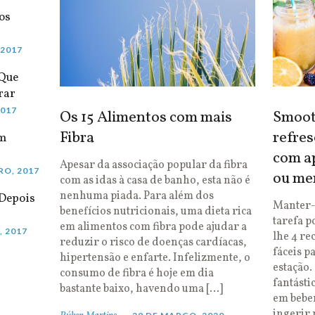
os
 2017
 Que
rar
2017
Os 15 Alimentos com mais
Smooth
Fibra
refres
em
com ap
Apesar da associação popular da fibra
RO, 2017
ou me
com as idas à casa de banho, esta não é
nenhuma piada. Para além dos
Depois
Manter-
benefícios nutricionais, uma dieta rica
tarefa p
em alimentos com fibra pode ajudar a
, 2017
lhe 4 re
reduzir o risco de doenças cardíacas,
fáceis p
hipertensão e enfarte. Infelizmente, o
estação.
consumo de fibra é hoje em dia
fantásti
bastante baixo, havendo uma […]
em bebe
ingerir 