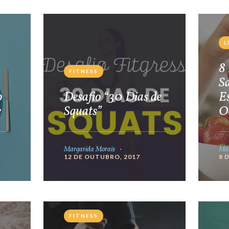
L
8 
FITNESS
S
o
Desafio “30 Dias de
E
e
Squats”
O
Margarida Morais
Mar
12 DE OUTUBRO, 2017
8 
FITNESS