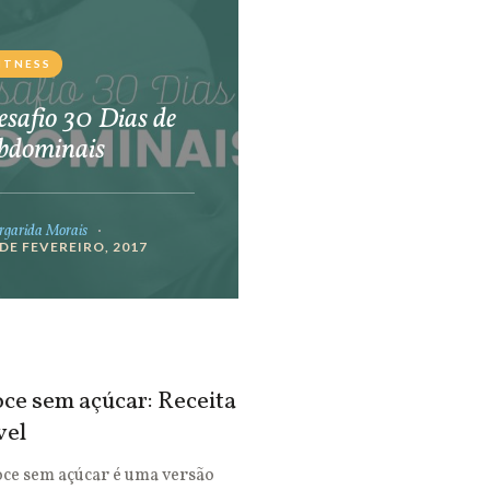
ITNESS
safio 30 Dias de
bdominais
garida Morais
 DE FEVEREIRO, 2017
ce sem açúcar: Receita
vel
oce sem açúcar é uma versão