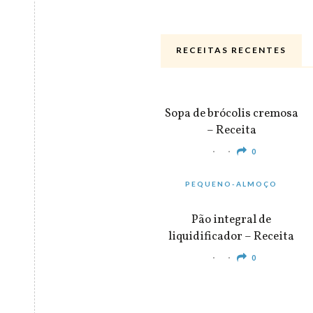
RECEITAS RECENTES
ALMOÇO & JANTAR
Sopa de brócolis cremosa
– Receita
0
PEQUENO-ALMOÇO
Pão integral de
liquidificador – Receita
0