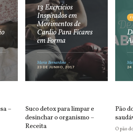
13 Exercícios
Inspirados em
F
Movimentos de
ão
Cardio Para Ficares
De
em Forma
A
Maria Bernardino
Mar
23 DE JUNHO, 2017
24
sa –
Suco detox para limpar e
Pão do
desinchar o organismo –
saudá
Receita
O pão d