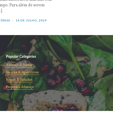
empo. Para além de serem
…]
 Morais
14 DE JULHO, 2019
Popular Categories
Almoço & Jantar
Snacks & Aperitivos
Sopas & Saladas
Pequeno-Almoço