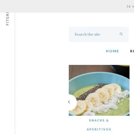
Já 
FITGRESS
HOME
R
SNACKS &
APERITIVOS