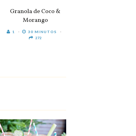
Granola de Coco &
Morango
1
30 MINUTOS
272