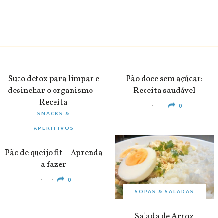
BEBIDAS
PEQUENO-ALMOÇO
Suco detox para limpar e
Pão doce sem açúcar:
desinchar o organismo –
Receita saudável
Receita
0
SNACKS &
0
APERITIVOS
Pão de queijo fit – Aprenda
a fazer
0
SOPAS & SALADAS
Salada de Arroz