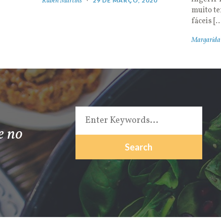
Rúben Martins
29 DE MARÇO, 2020
muito t
fáceis [
Margarida
e no