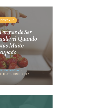
IFESTYLE
Formas de Ser
audável Quando
stás Muito
cupado
ia Bernardino
DE OUTUBRO, 2017