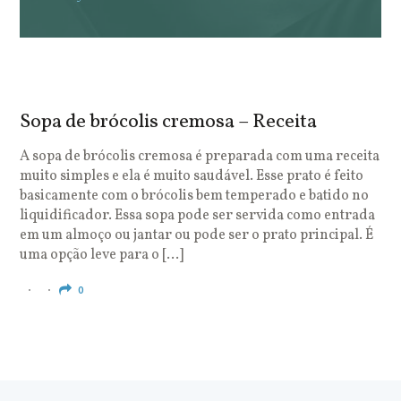
Sopa de brócolis cremosa – Receita
S
o
A sopa de brócolis cremosa é preparada com uma receita
muito simples e ela é muito saudável. Esse prato é feito
O
basicamente com o brócolis bem temperado e batido no
u
liquidificador. Essa sopa pode ser servida como entrada
c
em um almoço ou jantar ou pode ser o prato principal. É
q
uma opção leve para o […]
e
c
0