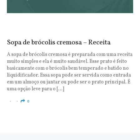
Sopa de brócolis cremosa – Receita
S
o
A sopa de brócolis cremosa é preparada com uma receita
muito simples e ela é muito saudável. Esse prato é feito
O
basicamente com o brócolis bem temperado e batido no
u
liquidificador. Essa sopa pode ser servida como entrada
c
em um almoço ou jantar ou pode ser o prato principal. É
q
uma opção leve para o […]
e
c
0