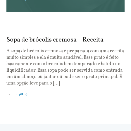
Sopa de brócolis cremosa – Receita
S
o
A sopa de brócolis cremosa é preparada com uma receita
muito simples e ela é muito saudável. Esse prato é feito
O
basicamente com o brócolis bem temperado e batido no
u
liquidificador. Essa sopa pode ser servida como entrada
c
em um almoço ou jantar ou pode ser o prato principal. É
q
uma opção leve para o […]
e
c
0