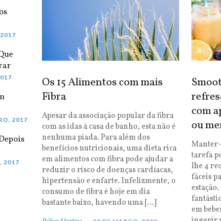
os
 2017
 Que
rar
2017
Os 15 Alimentos com mais
Smooth
Fibra
refres
em
com ap
Apesar da associação popular da fibra
RO, 2017
ou me
com as idas à casa de banho, esta não é
nenhuma piada. Para além dos
Depois
Manter-
benefícios nutricionais, uma dieta rica
tarefa p
em alimentos com fibra pode ajudar a
, 2017
lhe 4 re
reduzir o risco de doenças cardíacas,
fáceis p
hipertensão e enfarte. Infelizmente, o
estação.
consumo de fibra é hoje em dia
fantásti
bastante baixo, havendo uma […]
em bebe
ingerir 