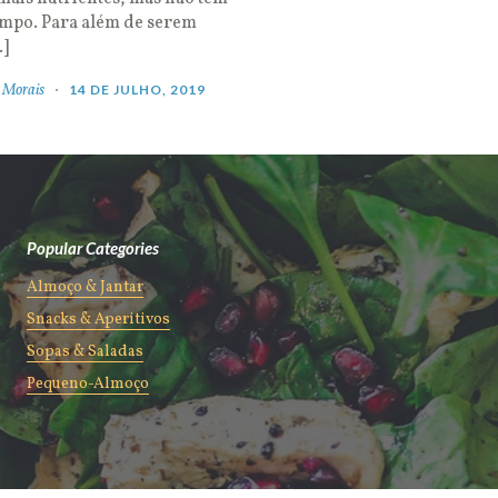
empo. Para além de serem
…]
 Morais
14 DE JULHO, 2019
Popular Categories
Almoço & Jantar
Snacks & Aperitivos
Sopas & Saladas
Pequeno-Almoço