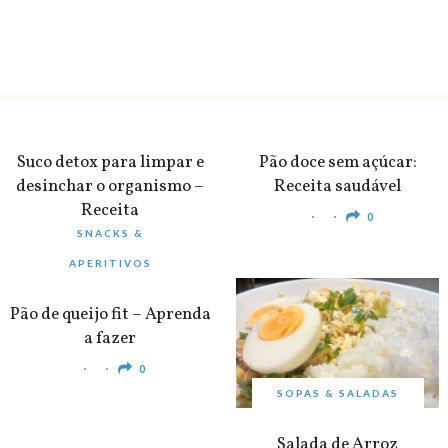
BEBIDAS
PEQUENO-ALMOÇO
Suco detox para limpar e
Pão doce sem açúcar:
desinchar o organismo –
Receita saudável
Receita
0
SNACKS &
0
APERITIVOS
Pão de queijo fit – Aprenda
a fazer
0
SOPAS & SALADAS
Salada de Arroz