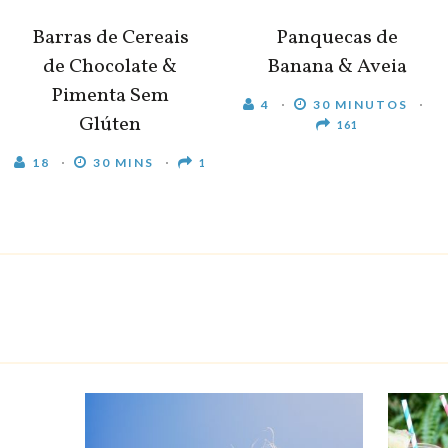
Barras de Cereais
Panquecas de
de Chocolate &
Banana & Aveia
Pimenta Sem
4
30 MINUTOS
Glúten
161
18
30 MINS
1