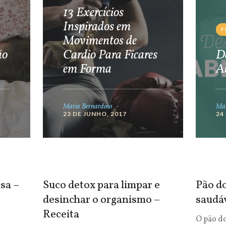
13 Exercícios
Inspirados em
F
Movimentos de
ão
Cardio Para Ficares
De
em Forma
A
Maria Bernardino
Mar
23 DE JUNHO, 2017
24
sa –
Suco detox para limpar e
Pão do
desinchar o organismo –
saudá
Receita
O pão d