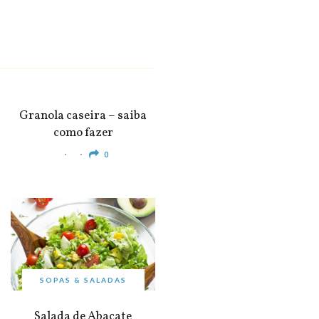
SNACKS &
APERITIVOS
Granola caseira – saiba
como fazer
0
SOPAS & SALADAS
Salada de Abacate