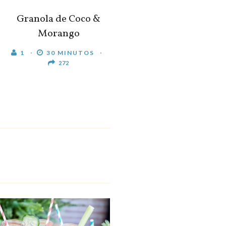
Granola de Coco &
Morango
1
30 MINUTOS
272