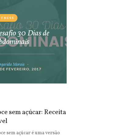
ITNESS
safio 30 Dias de
bdominais
garida Morais
 DE FEVEREIRO, 2017
ce sem açúcar: Receita
vel
oce sem açúcar é uma versão