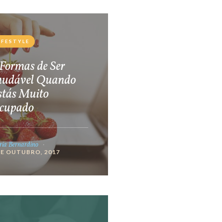
IFESTYLE
Formas de Ser
audável Quando
stás Muito
cupado
ia Bernardino
DE OUTUBRO, 2017