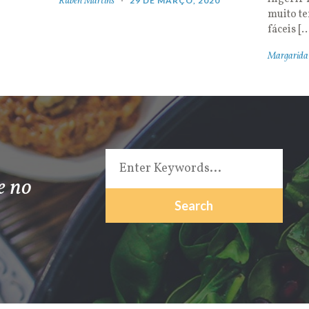
Rúben Martins
29 DE MARÇO, 2020
muito t
fáceis [
Margarida
e no