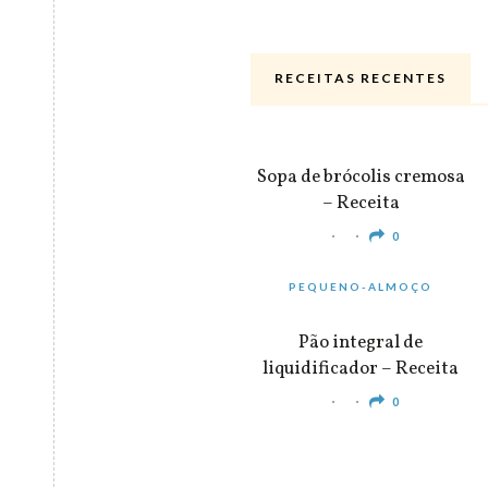
RECEITAS RECENTES
ALMOÇO & JANTAR
Sopa de brócolis cremosa
– Receita
0
PEQUENO-ALMOÇO
Pão integral de
liquidificador – Receita
0