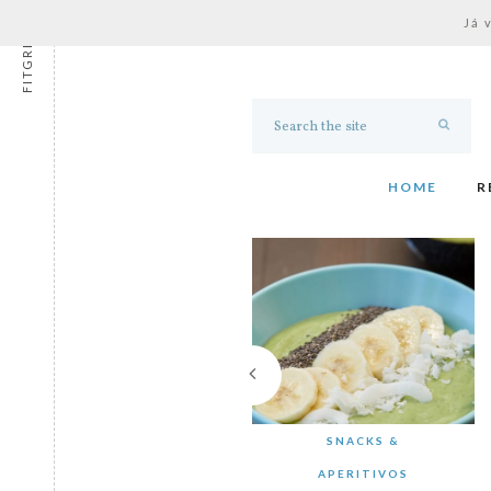
Já 
FITGRESS
HOME
R
SNACKS &
APERITIVOS