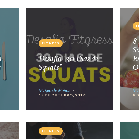
L
8 
FITNESS
S
o
Desafio “30 Dias de
E
e
Squats”
O
Margarida Morais
Mar
12 DE OUTUBRO, 2017
8 
FITNESS