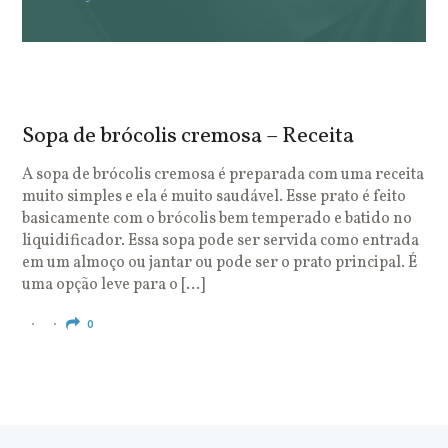
Sopa de brócolis cremosa – Receita
S
o
A sopa de brócolis cremosa é preparada com uma receita
muito simples e ela é muito saudável. Esse prato é feito
O
basicamente com o brócolis bem temperado e batido no
u
liquidificador. Essa sopa pode ser servida como entrada
c
em um almoço ou jantar ou pode ser o prato principal. É
q
uma opção leve para o […]
e
c
0