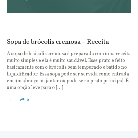
Sopa de brócolis cremosa – Receita
S
o
A sopa de brócolis cremosa é preparada com uma receita
muito simples e ela é muito saudável. Esse prato é feito
O
basicamente com o brócolis bem temperado e batido no
u
liquidificador. Essa sopa pode ser servida como entrada
c
em um almoço ou jantar ou pode ser o prato principal. É
q
uma opção leve para o […]
e
c
0