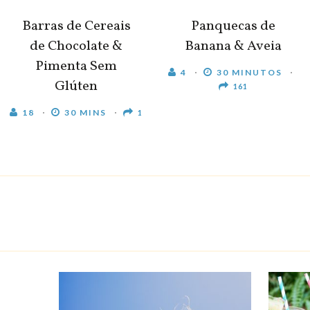
Barras de Cereais
Panquecas de
de Chocolate &
Banana & Aveia
Pimenta Sem
4
30 MINUTOS
Glúten
161
18
30 MINS
1