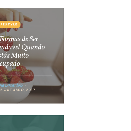
IFESTYLE
Formas de Ser
audável Quando
stás Muito
cupado
ia Bernardino
DE OUTUBRO, 2017