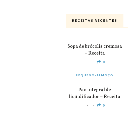
RECEITAS RECENTES
ALMOÇO & JANTAR
Sopa de brócolis cremosa
– Receita
0
PEQUENO-ALMOÇO
Pão integral de
liquidificador – Receita
0