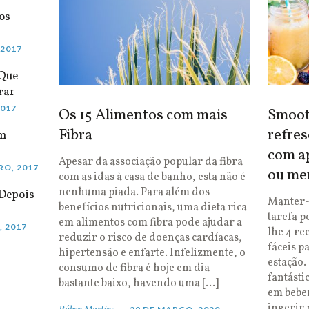
os
 2017
 Que
rar
2017
Os 15 Alimentos com mais
Smooth
Fibra
refres
em
com ap
Apesar da associação popular da fibra
RO, 2017
ou me
com as idas à casa de banho, esta não é
nenhuma piada. Para além dos
Depois
Manter-
benefícios nutricionais, uma dieta rica
tarefa p
em alimentos com fibra pode ajudar a
, 2017
lhe 4 re
reduzir o risco de doenças cardíacas,
fáceis p
hipertensão e enfarte. Infelizmente, o
estação.
consumo de fibra é hoje em dia
fantásti
bastante baixo, havendo uma […]
em bebe
ingerir 