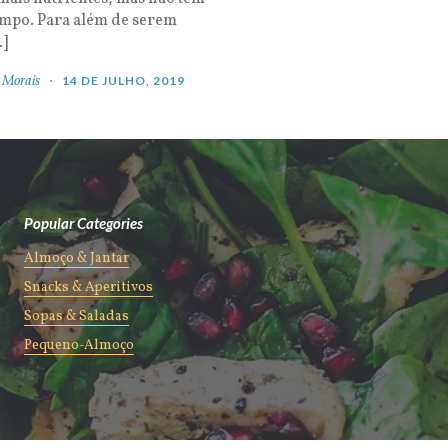
empo. Para além de serem
…]
 Morais
14 DE JULHO, 2019
Popular Categories
Almoço & Jantar
Snacks & Aperitivos
Sopas & Saladas
Pequeno-Almoço