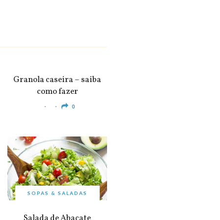
SNACKS &
APERITIVOS
Granola caseira – saiba
como fazer
0
SOPAS & SALADAS
Salada de Abacate