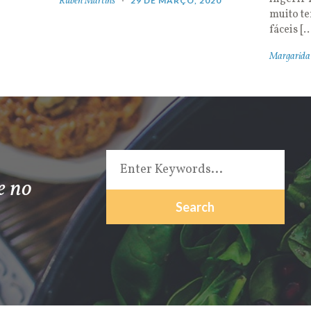
Rúben Martins
29 DE MARÇO, 2020
muito t
fáceis [
Margarida
e no