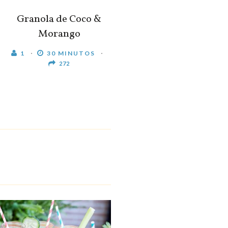
Granola de Coco &
Morango
1
30 MINUTOS
272