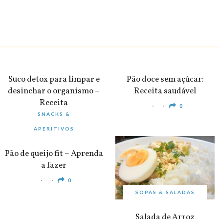
BEBIDAS
PEQUENO-ALMOÇO
Suco detox para limpar e
Pão doce sem açúcar:
desinchar o organismo –
Receita saudável
Receita
0
SNACKS &
0
APERITIVOS
Pão de queijo fit – Aprenda
a fazer
0
SOPAS & SALADAS
Salada de Arroz