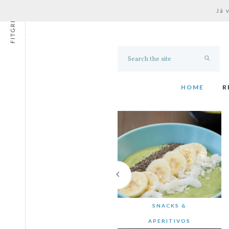
Já 
FITGRESS
HOME
R
SNACKS &
APERITIVOS