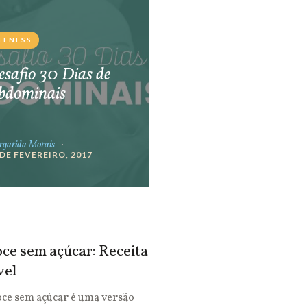
ITNESS
safio 30 Dias de
bdominais
garida Morais
 DE FEVEREIRO, 2017
ce sem açúcar: Receita
vel
oce sem açúcar é uma versão