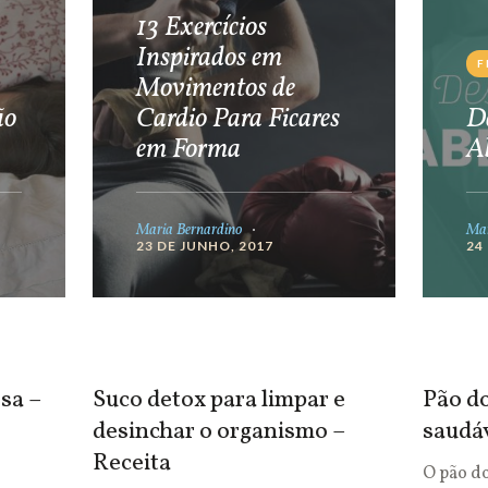
13 Exercícios
Inspirados em
F
Movimentos de
ão
Cardio Para Ficares
De
em Forma
A
Maria Bernardino
Mar
23 DE JUNHO, 2017
24
sa –
Suco detox para limpar e
Pão do
desinchar o organismo –
saudá
Receita
O pão d