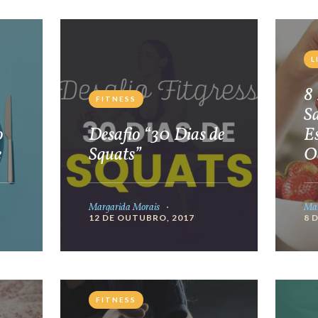
L
8 
FITNESS
S
o
Desafio “30 Dias de
E
e
Squats”
O
Margarida Morais
Mar
12 DE OUTUBRO, 2017
8 
FITNESS