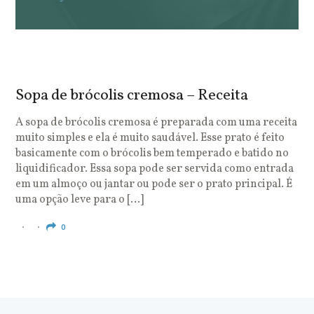
Sopa de brócolis cremosa – Receita
S
o
A sopa de brócolis cremosa é preparada com uma receita
muito simples e ela é muito saudável. Esse prato é feito
O
basicamente com o brócolis bem temperado e batido no
u
liquidificador. Essa sopa pode ser servida como entrada
c
em um almoço ou jantar ou pode ser o prato principal. É
q
uma opção leve para o […]
e
c
0