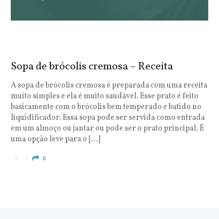
Sopa de brócolis cremosa – Receita
S
o
A sopa de brócolis cremosa é preparada com uma receita
muito simples e ela é muito saudável. Esse prato é feito
O
basicamente com o brócolis bem temperado e batido no
u
liquidificador. Essa sopa pode ser servida como entrada
c
em um almoço ou jantar ou pode ser o prato principal. É
q
uma opção leve para o […]
e
c
0