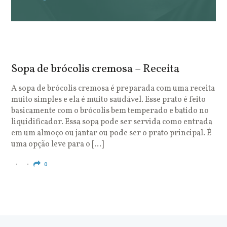
Sopa de brócolis cremosa – Receita
S
o
A sopa de brócolis cremosa é preparada com uma receita
muito simples e ela é muito saudável. Esse prato é feito
O
basicamente com o brócolis bem temperado e batido no
u
liquidificador. Essa sopa pode ser servida como entrada
c
em um almoço ou jantar ou pode ser o prato principal. É
q
uma opção leve para o […]
e
c
0