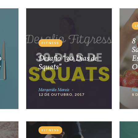
L
8 
FITNESS
S
o
Desafio “30 Dias de
E
e
Squats”
O
Margarida Morais
Mar
12 DE OUTUBRO, 2017
8 
FITNESS