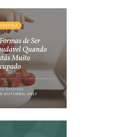
IFESTYLE
Formas de Ser
audável Quando
stás Muito
cupado
ia Bernardino
DE OUTUBRO, 2017