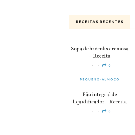
RECEITAS RECENTES
ALMOÇO & JANTAR
Sopa de brócolis cremosa
– Receita
0
PEQUENO-ALMOÇO
Pão integral de
liquidificador – Receita
0