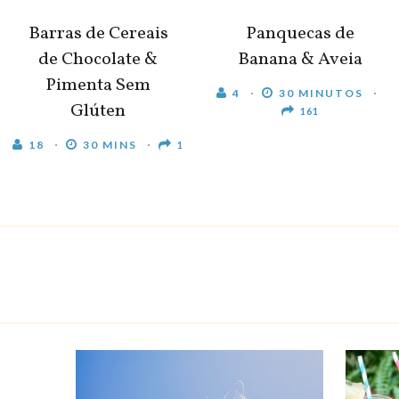
Barras de Cereais
Panquecas de
de Chocolate &
Banana & Aveia
Pimenta Sem
4
30 MINUTOS
Glúten
161
18
30 MINS
1