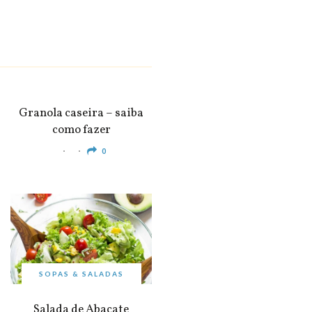
SNACKS &
APERITIVOS
Granola caseira – saiba
como fazer
0
SOPAS & SALADAS
Salada de Abacate