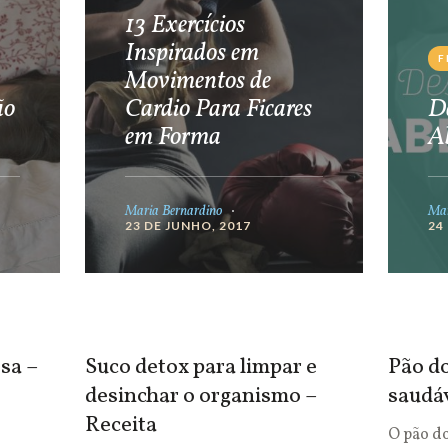
13 Exercícios
Inspirados em
F
Movimentos de
ão
Cardio Para Ficares
De
em Forma
A
Maria Bernardino
Mar
23 DE JUNHO, 2017
24
sa –
Suco detox para limpar e
Pão do
desinchar o organismo –
saudá
Receita
O pão d