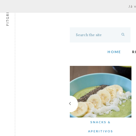
Já 
FITGRESS
HOME
R
SNACKS &
APERITIVOS