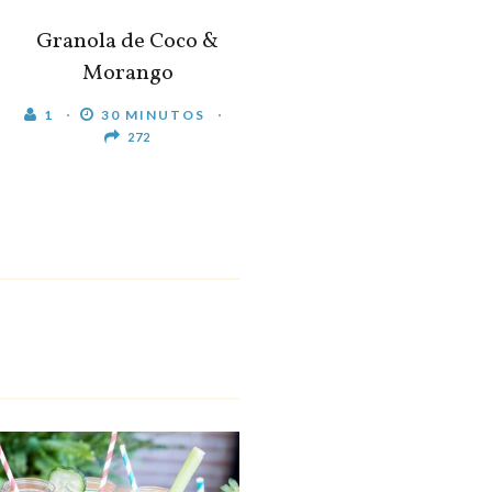
Granola de Coco &
Morango
1
30 MINUTOS
272