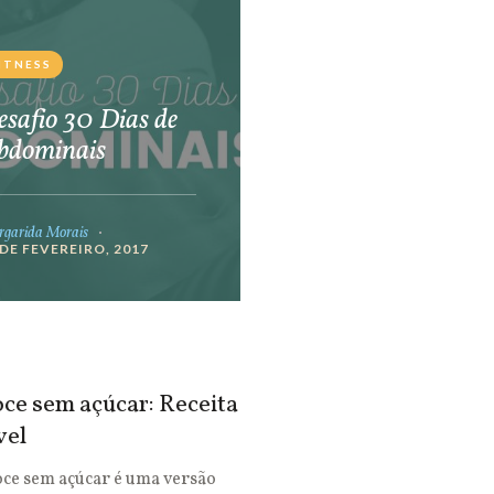
ITNESS
safio 30 Dias de
bdominais
garida Morais
 DE FEVEREIRO, 2017
ce sem açúcar: Receita
vel
oce sem açúcar é uma versão