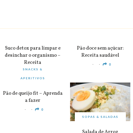
BEBIDAS
PEQUENO-ALMOÇO
Suco detox para limpar e
Pão doce sem açúcar:
desinchar o organismo –
Receita saudável
Receita
0
SNACKS &
0
APERITIVOS
Pão de queijo fit – Aprenda
a fazer
0
SOPAS & SALADAS
Salada de Arroz