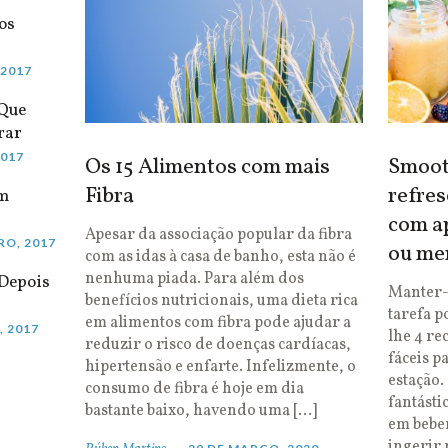
os
 2017
 Que
rar
2017
Os 15 Alimentos com mais
Smooth
Fibra
refres
em
com ap
Apesar da associação popular da fibra
RO, 2017
ou me
com as idas à casa de banho, esta não é
nenhuma piada. Para além dos
Depois
Manter-
benefícios nutricionais, uma dieta rica
tarefa p
em alimentos com fibra pode ajudar a
, 2017
lhe 4 re
reduzir o risco de doenças cardíacas,
fáceis p
hipertensão e enfarte. Infelizmente, o
estação.
consumo de fibra é hoje em dia
fantásti
bastante baixo, havendo uma […]
em bebe
ingerir 