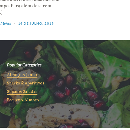
empo. Para além de serem
…]
 Morais
14 DE JULHO, 2019
Popular Categories
Almoço & Jantar
Snacks & Aperitivos
Sopas & Saladas
Pequeno-Almoço