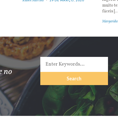
Rúben Martins
29 DE MARÇO, 2020
muito t
fáceis [
Margarida
e no