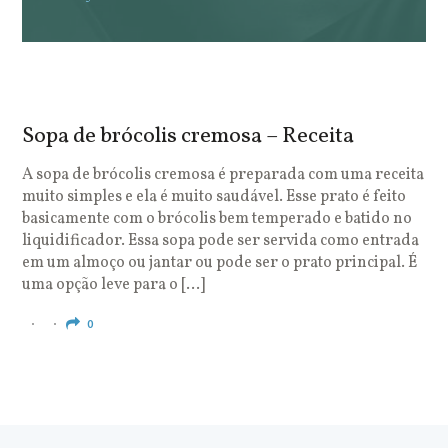
Sopa de brócolis cremosa – Receita
S
o
A sopa de brócolis cremosa é preparada com uma receita
muito simples e ela é muito saudável. Esse prato é feito
O
basicamente com o brócolis bem temperado e batido no
u
liquidificador. Essa sopa pode ser servida como entrada
c
em um almoço ou jantar ou pode ser o prato principal. É
q
uma opção leve para o […]
e
c
0