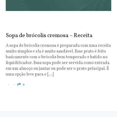
Sopa de brócolis cremosa – Receita
S
o
A sopa de brócolis cremosa é preparada com uma receita
muito simples e ela é muito saudável. Esse prato é feito
O
basicamente com o brócolis bem temperado e batido no
u
liquidificador. Essa sopa pode ser servida como entrada
c
em um almoço ou jantar ou pode ser o prato principal. É
q
uma opção leve para o […]
e
c
0