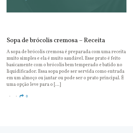
Sopa de brócolis cremosa – Receita
S
o
A sopa de brócolis cremosa é preparada com uma receita
muito simples e ela é muito saudável. Esse prato é feito
O
basicamente com o brócolis bem temperado e batido no
u
liquidificador. Essa sopa pode ser servida como entrada
c
em um almoço ou jantar ou pode ser o prato principal. É
q
uma opção leve para o […]
e
c
0