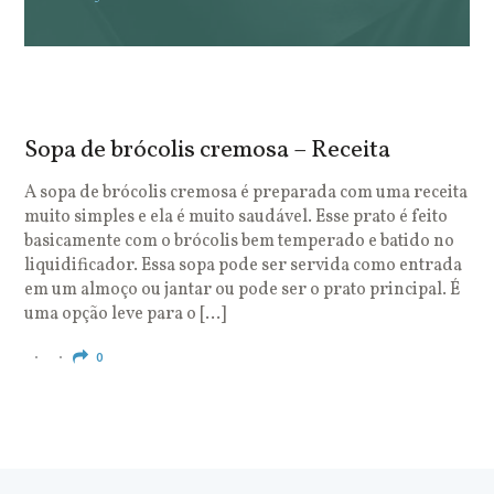
Sopa de brócolis cremosa – Receita
S
o
A sopa de brócolis cremosa é preparada com uma receita
muito simples e ela é muito saudável. Esse prato é feito
O
basicamente com o brócolis bem temperado e batido no
u
liquidificador. Essa sopa pode ser servida como entrada
c
em um almoço ou jantar ou pode ser o prato principal. É
q
uma opção leve para o […]
e
c
0