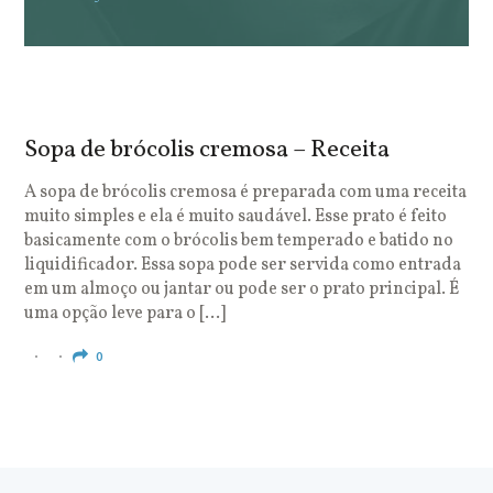
Sopa de brócolis cremosa – Receita
S
o
A sopa de brócolis cremosa é preparada com uma receita
muito simples e ela é muito saudável. Esse prato é feito
O
basicamente com o brócolis bem temperado e batido no
u
liquidificador. Essa sopa pode ser servida como entrada
c
em um almoço ou jantar ou pode ser o prato principal. É
q
uma opção leve para o […]
e
c
0