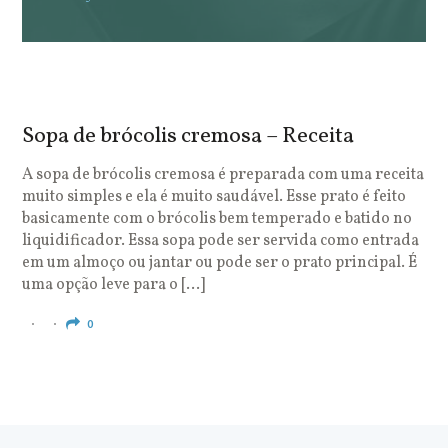
Sopa de brócolis cremosa – Receita
S
o
A sopa de brócolis cremosa é preparada com uma receita
muito simples e ela é muito saudável. Esse prato é feito
O
basicamente com o brócolis bem temperado e batido no
u
liquidificador. Essa sopa pode ser servida como entrada
c
em um almoço ou jantar ou pode ser o prato principal. É
q
uma opção leve para o […]
e
c
0