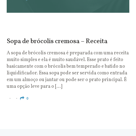
Sopa de brócolis cremosa – Receita
S
o
A sopa de brócolis cremosa é preparada com uma receita
muito simples e ela é muito saudável. Esse prato é feito
O
basicamente com o brócolis bem temperado e batido no
u
liquidificador. Essa sopa pode ser servida como entrada
c
em um almoço ou jantar ou pode ser o prato principal. É
q
uma opção leve para o […]
e
c
0