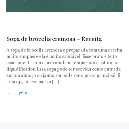
Sopa de brócolis cremosa – Receita
S
o
A sopa de brócolis cremosa é preparada com uma receita
muito simples e ela é muito saudável. Esse prato é feito
O
basicamente com o brócolis bem temperado e batido no
u
liquidificador. Essa sopa pode ser servida como entrada
c
em um almoço ou jantar ou pode ser o prato principal. É
q
uma opção leve para o […]
e
c
0